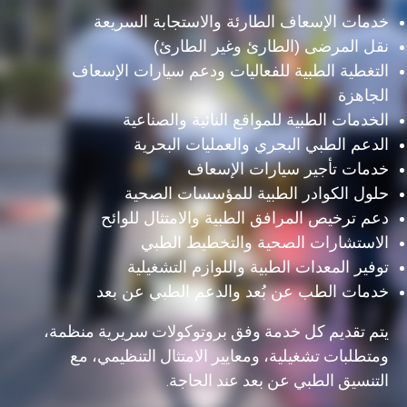
خدمات الإسعاف الطارئة والاستجابة السريعة
نقل المرضى (الطارئ وغير الطارئ)
التغطية الطبية للفعاليات ودعم سيارات الإسعاف
الجاهزة
الخدمات الطبية للمواقع النائية والصناعية
الدعم الطبي البحري والعمليات البحرية
خدمات تأجير سيارات الإسعاف
حلول الكوادر الطبية للمؤسسات الصحية
دعم ترخيص المرافق الطبية والامتثال للوائح
الاستشارات الصحية والتخطيط الطبي
توفير المعدات الطبية واللوازم التشغيلية
خدمات الطب عن بُعد والدعم الطبي عن بعد
يتم تقديم كل خدمة وفق بروتوكولات سريرية منظمة،
ومتطلبات تشغيلية، ومعايير الامتثال التنظيمي، مع
التنسيق الطبي عن بعد عند الحاجة.