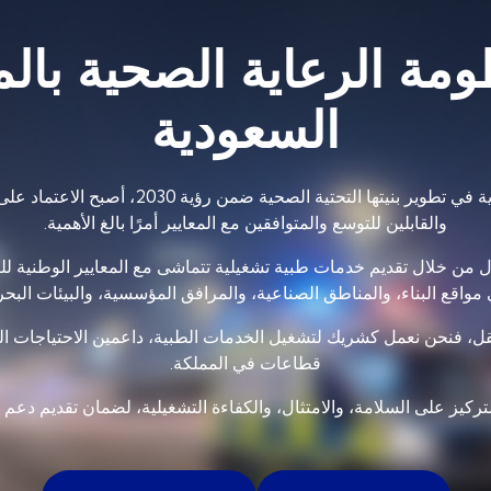
مة الرعاية الصحية بالم
السعودية
مع استمرار المملكة العربية السعودية في تطوير ب
والقابلين للتوسع والمتوافقين مع المعايير أمرًا بالغ الأهمية.
 من خلال تقديم خدمات طبية تشغيلية تتماشى مع المعايير الوطنية ل
واقع البناء، والمناطق الصناعية، والمرافق المؤسسية، والبيئات البحري
لنقل، فنحن نعمل كشريك لتشغيل الخدمات الطبية، داعمين الاحتياجات 
قطاعات في المملكة.
التركيز على السلامة، والامتثال، والكفاءة التشغيلية، لضمان تقديم دعم